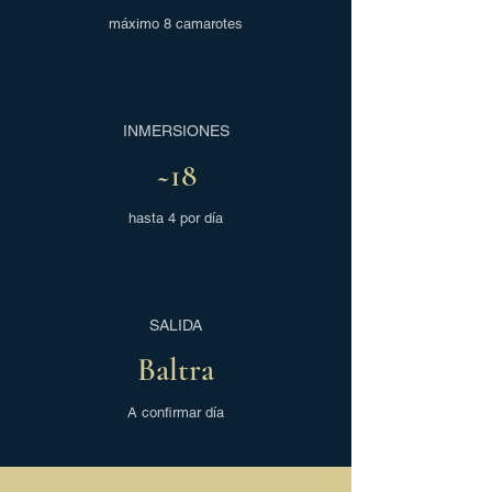
máximo 8 camarotes
INMERSIONES
~18
hasta 4 por día
SALIDA
Baltra
A confirmar día