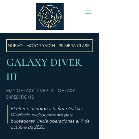
NUEVO · MOTOR YATCH · PRIMERA CLASE
GALAXY DIVER
III
M/Y GALAXY DIVER III · GALAXY
EXPEDITIONS
El último añadido a la flota Galaxy.
Diseñado exclusivamente para
buceadores, inicia operaciones el 7 de
octubre de 2026.