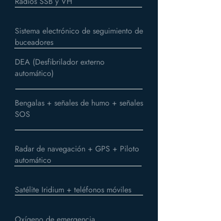
Radios SSB y VH
Sistema electrónico de seguimiento de
buceadores
DEA (Desfibrilador externo
automático)
Bengalas + señales de humo + señales
SOS
Radar de navegación + GPS + Piloto
automático
Satélite Iridium + teléfonos móviles
Oxígeno de emergencia