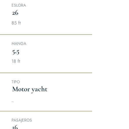
ESLORA
26
85 ft
MANGA
5,5
18 ft
TIPO
Motor yacht
​_
PASAJEROS
16