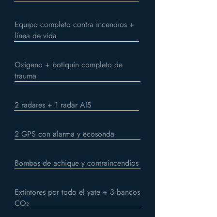
Equipo completo contra incendios +
línea de vida
Oxígeno + botiquín completo de
trauma
2 radares + 1 radar AIS
2 GPS con alarma y ecosonda
Bombas de achique y contraincendios
Extintores por todo el yate + 3 bancos
CO₂